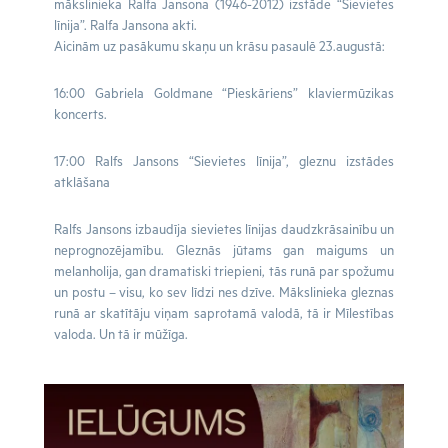
mākslinieka Ralfa Jansona (1946-2012) izstāde “Sievietes
līnija”. Ralfa Jansona akti.
Aicinām uz pasākumu skaņu un krāsu pasaulē 23.augustā:
16:00 Gabriela Goldmane “Pieskāriens” klaviermūzikas
koncerts.
17:00 Ralfs Jansons “Sievietes līnija”, gleznu izstādes
atklāšana
Ralfs Jansons izbaudīja sievietes līnijas daudzkrāsainību un
neprognozējamību. Gleznās jūtams gan maigums un
melanholija, gan dramatiski triepieni, tās runā par spožumu
un postu – visu, ko sev līdzi nes dzīve. Mākslinieka gleznas
runā ar skatītāju viņam saprotamā valodā, tā ir Mīlestības
valoda. Un tā ir mūžīga.