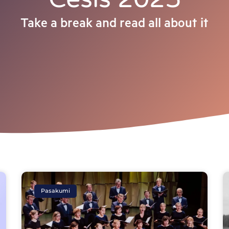
Take a break and read all about it
Page
Page
Page
Page
Page
Pasakumi