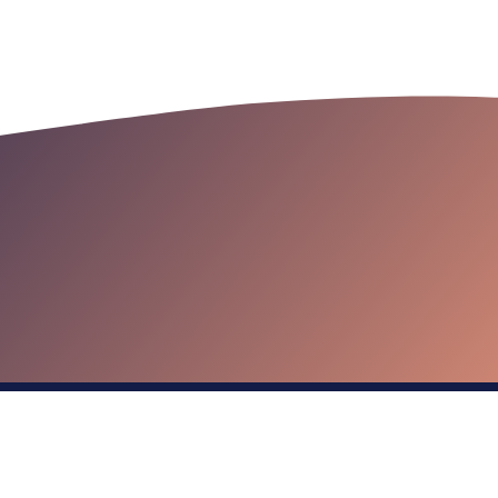
© Cēsis 2025. Visas tiesības paturētas.