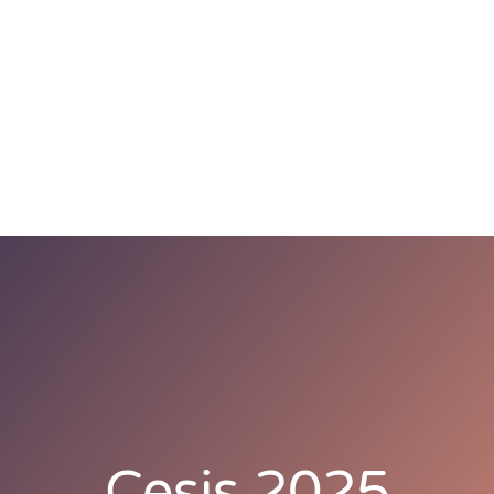
zvaigžņu ceļš
Kāpēc?
Cilvēki
Par Cēsīm
Cesis 2025