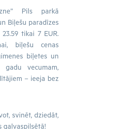
zne” Pils parkā
n Biļešu paradīzes
. 23.59 tikai 7 EUR.
ai, biļešu cenas
ģimenes biļetes un
 7 gadu vecumam,
dītājiem – ieeja bez
ot, svinēt, dziedāt,
 galvaspilsētā!