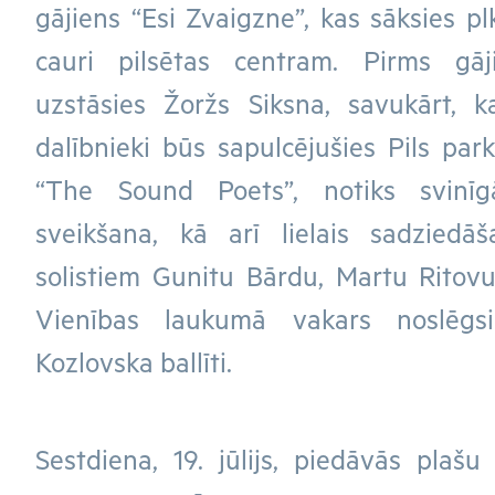
gājiens “Esi Zvaigzne”, kas sāksies pl
cauri pilsētas centram. Pirms gāj
uzstāsies Žoržs Siksna, savukārt, 
dalībnieki būs sapulcējušies Pils par
“The Sound Poets”, notiks svinī
sveikšana, kā arī lielais sadziedā
solistiem Gunitu Bārdu, Martu Ritovu
Vienības laukumā vakars noslēg
Kozlovska ballīti.
Sestdiena, 19. jūlijs, piedāvās pla