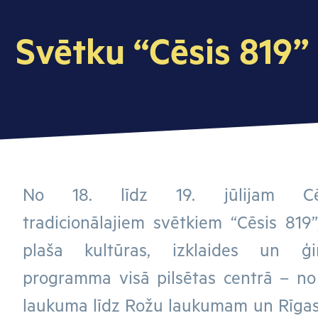
Svētku “Cēsis 819
No 18. līdz 19. jūlijam Cē
tradicionālajiem svētkiem “Cēsis 819
plaša kultūras, izklaides un ģi
programma visā pilsētas centrā – no 
laukuma līdz Rožu laukumam un Rīgas 