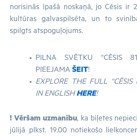
norisinās īpašā noskaņā, jo Cēsis ir 
kultūras galvaspilsēta, un to svinī
spilgts atspoguļojums.
PILNA SVĒTKU “CĒSIS 8
PIEEJAMA
ŠEIT
!
EXPLORE THE FULL “CĒSIS
IN ENGLISH
HERE
!
! Vēršam uzmanību
, ka biļetes nepiec
jūlijā plkst. 19.00 notiekošo lielkonce