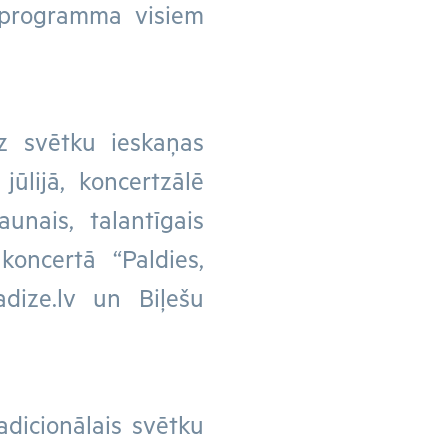
 programma visiem
uz svētku ieskaņas
jūlijā, koncertzālē
aunais, talantīgais
oncertā “Paldies,
adize.lv un Biļešu
radicionālais svētku