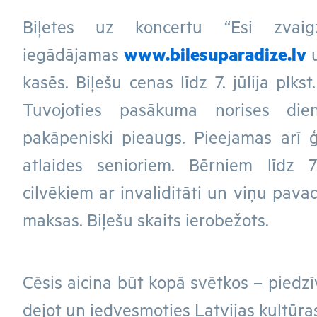
Biļetes uz koncertu “Esi zvaig
iegādājamas
www.bilesuparadize.lv
u
kasēs. Biļešu cenas līdz 7. jūlija plkst
Tuvojoties pasākuma norises dien
pakāpeniski pieaugs. Pieejamas arī 
atlaides senioriem. Bērniem līdz
cilvēkiem ar invaliditāti un viņu pava
maksas. Biļešu skaits ierobežots.
Cēsis aicina būt kopā svētkos – piedzīv
dejot un iedvesmoties Latvijas kultūras