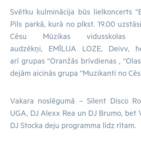
Svētku kulminācija būs lielkoncerts 
Pils parkā, kurā no plkst. 19.00 uzstā
Cēsu Mūzikas vidusskolas 
audzēkņi, EMĪLIJA LOZE, Deivv, h
arī grupas “Oranžās brīvdienas , “Olas
dejām aicinās grupa “Muzikanti no Cēs
Vakara noslēgumā – Silent Disco R
UGA, DJ Alexx Rea un DJ Brumo, bet 
DJ Stocka deju programma līdz rītam.