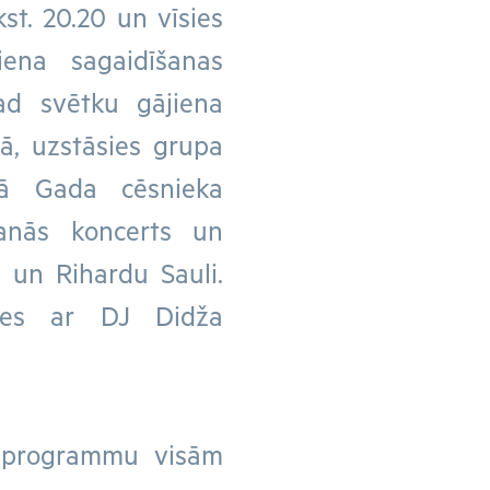
kst. 20.20 un vīsies
iena sagaidīšanas
kad svētku gājiena
kā, uzstāsies grupa
gā Gada cēsnieka
šanās koncerts un
 un Rihardu Sauli.
sies ar DJ Didža
šu programmu visām