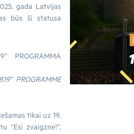
2025. gada Latvijas
bas būs šī statusa
19” PROGRAMMA
 819” PROGRAMME
iešamas tikai uz 19.
rtu “Esi zvaigzne!”,