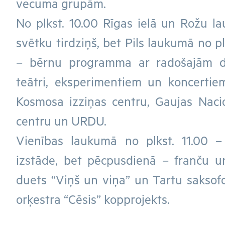
vecuma grupām.
No plkst. 10.00 Rīgas ielā un Rožu l
svētku tirdziņš, bet Pils laukumā no plk
– bērnu programma ar radošajām d
teātri, eksperimentiem un koncertiem
Kosmosa izziņas centru, Gaujas Nac
centru un URDU.
Vienības laukumā no plkst. 11.00 –
izstāde, bet pēcpusdienā – franču u
duets “Viņš un viņa” un Tartu saksof
orķestra “Cēsis” kopprojekts.