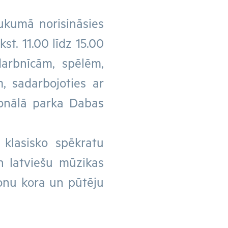
aukumā norisināsies
st. 11.00 līdz 15.00
arbnīcām, spēlēm,
, sadarbojoties ar
ionālā parka Dabas
 klasisko spēkratu
n latviešu mūzikas
onu kora un pūtēju