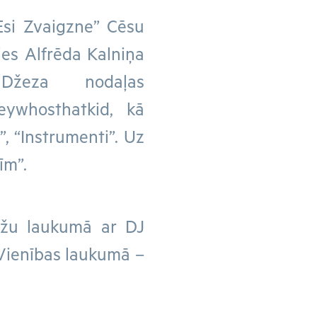
“Esi Zvaigzne” Cēsu
sies Alfrēda Kalniņa
Džeza nodaļas
eywhosthatkid, kā
”, “Instrumenti”. Uz
īm”.
ožu laukumā ar DJ
Vienības laukumā –