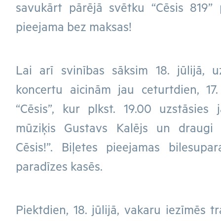
savukārt pārējā svētku “Cēsis 819”
pieejama bez maksas!
Lai arī svinības sāksim 18. jūlijā, 
koncertu aicinām jau ceturtdien, 17. 
“Cēsis”, kur plkst. 19.00 uzstāsies j
mūziķis Gustavs Kalējs un draugi k
Cēsis!”. Biļetes pieejamas bilesupar
paradīzes kasēs.
Piektdien, 18. jūlijā, vakaru iezīmēs t