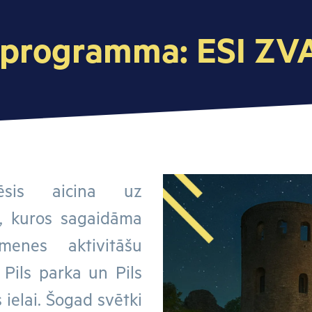
” programma: ESI ZV
sis aicina uz
”, kuros sagaidāma
menes aktivitāšu
Pils parka un Pils
ielai. Šogad svētki