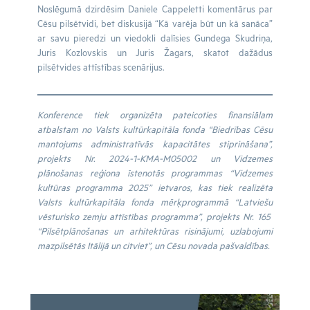
Noslēgumā dzirdēsim Daniele Cappeletti komentārus par
Cēsu pilsētvidi, bet diskusijā “Kā varēja būt un kā sanāca”
ar savu pieredzi un viedokli dalīsies Gundega Skudriņa,
Juris Kozlovskis un Juris Žagars, skatot dažādus
pilsētvides attīstības scenārijus.
Konference tiek organizēta pateicoties finansiālam
atbalstam no Valsts kultūrkapitāla fonda “Biedrības Cēsu
mantojums administratīvās kapacitātes stiprināšana”,
projekts Nr. 2024-1-KMA-M05002 un Vidzemes
plānošanas reģiona īstenotās programmas “Vidzemes
kultūras programma 2025” ietvaros, kas tiek realizēta
Valsts kultūrkapitāla fonda mērķprogrammā “Latviešu
vēsturisko zemju attīstības programma”, projekts Nr. 165
“Pilsētplānošanas un arhitektūras risinājumi, uzlabojumi
mazpilsētās Itālijā un citviet”, un Cēsu novada pašvaldības.