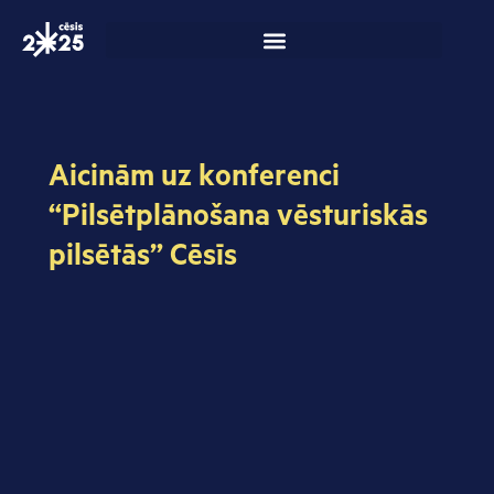
Skip
to
content
Aicinām uz konferenci
“Pilsētplānošana vēsturiskās
pilsētās” Cēsīs