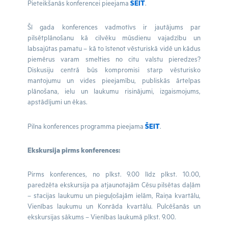
Pieteikšanās konferencei pieejama
ŠEIT
.
Šī gada konferences vadmotīvs ir jautājums par
pilsētplānošanu kā cilvēku mūsdienu vajadzību un
labsajūtas pamatu – kā to īstenot vēsturiskā vidē un kādus
piemērus varam smelties no citu valstu pieredzes?
Diskusiju centrā būs kompromisi starp vēsturisko
mantojumu un vides pieejamību, publiskās ārtelpas
plānošana, ielu un laukumu risinājumi, izgaismojums,
apstādījumi un ēkas.
Pilna konferences programma pieejama
ŠEIT
.
Ekskursija pirms konferences:
Pirms konferences, no plkst. 9.00 līdz plkst. 10.00,
paredzēta ekskursija pa atjaunotajām Cēsu pilsētas daļām
– stacijas laukumu un pieguļošajām ielām, Raiņa kvartālu,
Vienības laukumu un Konrāda kvartālu. Pulcēšanās un
ekskursijas sākums – Vienības laukumā plkst. 9.00.