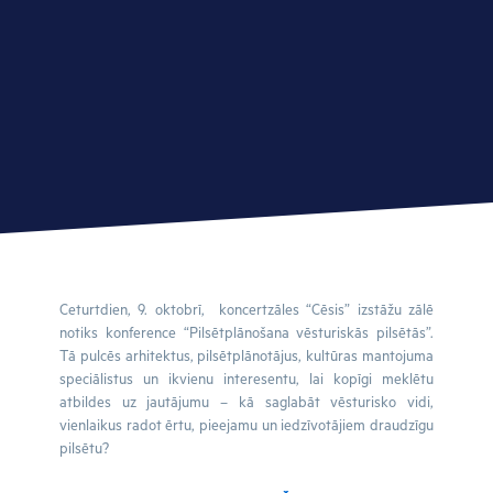
Ceturtdien, 9. oktobrī, koncertzāles “Cēsis” izstāžu zālē
notiks konference “Pilsētplānošana vēsturiskās pilsētās”.
Tā pulcēs arhitektus, pilsētplānotājus, kultūras mantojuma
speciālistus un ikvienu interesentu, lai kopīgi meklētu
atbildes uz jautājumu – kā saglabāt vēsturisko vidi,
vienlaikus radot ērtu, pieejamu un iedzīvotājiem draudzīgu
pilsētu?