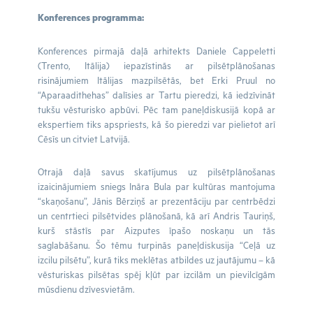
Konferences programma:
Konferences pirmajā daļā arhitekts Daniele Cappeletti
(Trento, Itālija) iepazīstinās ar pilsētplānošanas
risinājumiem Itālijas mazpilsētās, bet Erki Pruul no
“Aparaadithehas” dalīsies ar Tartu pieredzi, kā iedzīvināt
tukšu vēsturisko apbūvi. Pēc tam paneļdiskusijā kopā ar
ekspertiem tiks apspriests, kā šo pieredzi var pielietot arī
Cēsīs un citviet Latvijā.
Otrajā daļā savus skatījumus uz pilsētplānošanas
izaicinājumiem sniegs Ināra Bula par kultūras mantojuma
“skaņošanu”, Jānis Bērziņš ar prezentāciju par centrbēdzi
un centrtieci pilsētvides plānošanā, kā arī Andris Tauriņš,
kurš stāstīs par Aizputes īpašo noskaņu un tās
saglabāšanu. Šo tēmu turpinās paneļdiskusija “Ceļā uz
izcilu pilsētu”, kurā tiks meklētas atbildes uz jautājumu – kā
vēsturiskas pilsētas spēj kļūt par izcilām un pievilcīgām
mūsdienu dzīvesvietām.