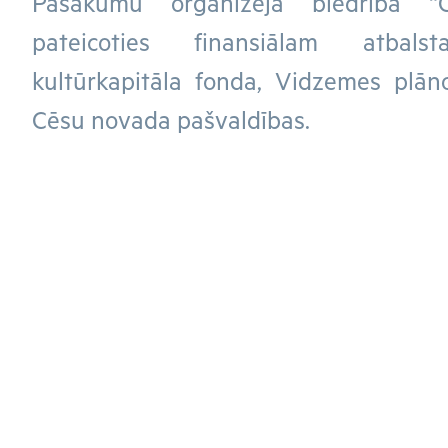
Pasākumu organizēja biedrība “
pateicoties finansiālam atba
kultūrkapitāla fonda, Vidzemes plā
Cēsu novada pašvaldības.