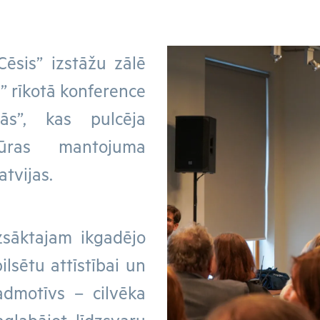
Cēsis” izstāžu zālē
” rīkotā konference
tās”, kas pulcēja
ltūras mantojuma
atvijas.
zsāktajam ikgadējo
ilsētu attīstībai un
admotīvs – cilvēka