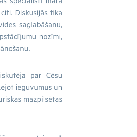
as speciālisti Ināra
iti. Diskusijās tika
 vides saglabāšanu,
pstādījumu nozīmi,
plānošanu.
iskutēja par Cēsu
izējot ieguvumus un
uriskas mazpilsētas