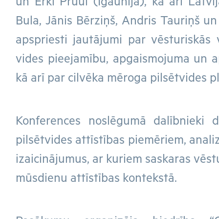
un Erki Pruul (Igaunija), kā arī Latvij
Bula, Jānis Bērziņš, Andris Tauriņš un c
apspriesti jautājumi par vēsturiskās
vides pieejamību, apgaismojuma un a
kā arī par cilvēka mēroga pilsētvides 
Konferences noslēgumā dalībnieki d
pilsētvides attīstības piemēriem, anal
izaicinājumus, ar kuriem saskaras vēst
mūsdienu attīstības kontekstā.