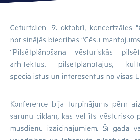
Ceturtdien, 9. oktobrī, koncertzāles “
norisinājās biedrības “Cēsu mantojums
“Pilsētplānošana vēsturiskās pilsē
arhitektus, pilsētplānotājus, ku
speciālistus un interesentus no visas L
Konference bija turpinājums pērn ai
sarunu ciklam, kas veltīts vēsturisko p
mūsdienu izaicinājumiem. Šī gada v