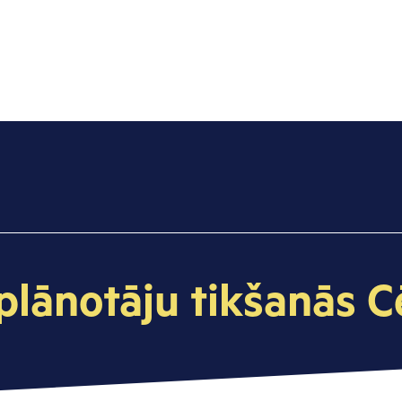
zvaigžņu ceļš
Kāpēc?
Cilvēki
Par Cēsīm
plānotāju tikšanās C