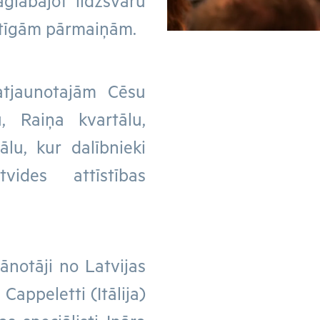
aglabājot līdzsvaru
etīgām pārmaiņām.
atjaunotajām Cēsu
, Raiņa kvartālu,
lu, kur dalībnieki
vides attīstības
lānotāji no Latvijas
Cappeletti (Itālija)