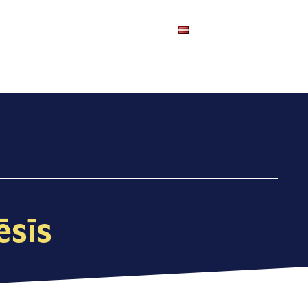
Pasākumi
Kontakti
LV
ēsīs