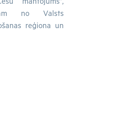
Cēsu mantojums”,
lstam no Valsts
nošanas reģiona un