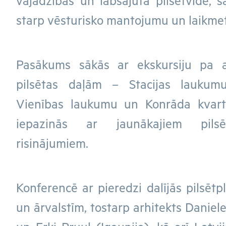
vajadzības un labsajūta pilsētvidē, s
starp vēsturisko mantojumu un laikm
Pasākums sākās ar ekskursiju pa 
pilsētas daļām – Stacijas laukumu
Vienības laukumu un Konrāda kvartā
iepazinās ar jaunākajiem pilsēt
risinājumiem.
Konferencē ar pieredzi dalījās pilsētp
un ārvalstīm, tostarp arhitekts Daniele 