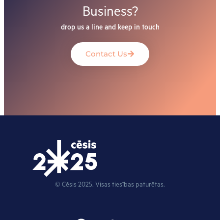
Business?
drop us a line and keep in touch
Contact Us
© Cēsis 2025. Visas tiesības paturētas.
F
T
Y