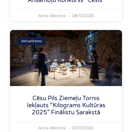
Ansambļu Konkurss “Cēsis”
Ance Āboliņa
08/10/2025
Aktualitates
Cēsu Pils Ziemeļu Tornis
Iekļauts “Kilograms Kultūras
2025” Finālistu Sarakstā
Ance Āboliņa
03/10/2025