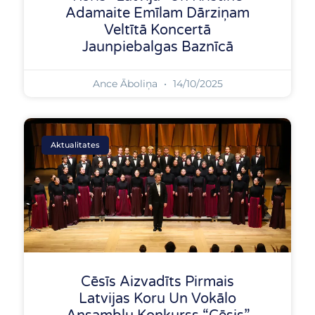
Adamaite Emīlam Dārziņam
Veltītā Koncertā
Jaunpiebalgas Baznīcā
Ance Āboliņa
14/10/2025
Aktualitates
Cēsīs Aizvadīts Pirmais
Latvijas Koru Un Vokālo