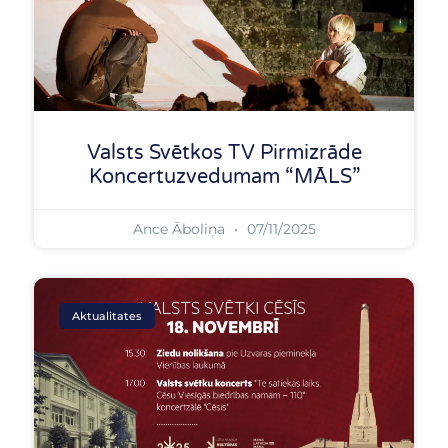
Valsts Svētkos TV Pirmizrāde
Koncertuzvedumam “MĀLS”
Ance Āboliņa
07/11/2025
Aktualitates