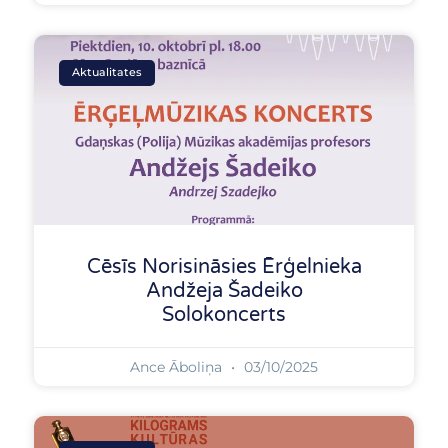
Aktualitates
Cēsīs Norisināsies Ērģelnieka
Andžeja Šadeiko
Solokoncerts
Ance Āboliņa
03/10/2025