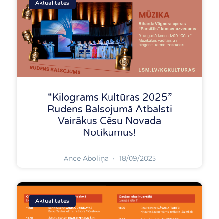
Aktualitates
“Kilograms Kultūras 2025”
Rudens Balsojumā Atbalsti
Vairākus Cēsu Novada
Notikumus!
Ance Āboliņa
18/09/2025
Aktualitates