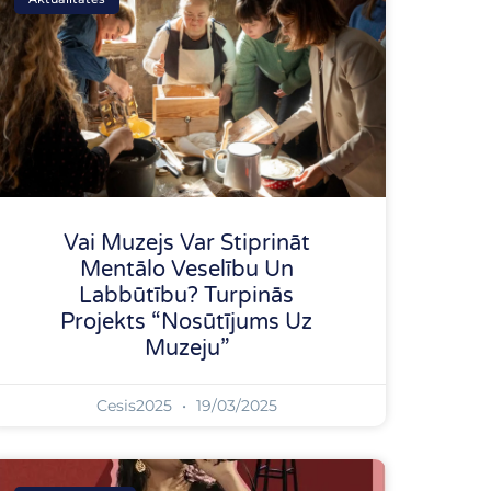
Vai Muzejs Var Stiprināt
Mentālo Veselību Un
Labbūtību? Turpinās
Projekts “Nosūtījums Uz
Muzeju”
Cesis2025
19/03/2025