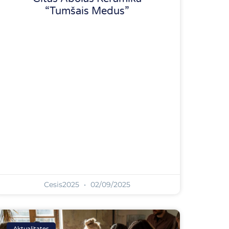
“Tumšais Medus”
Cesis2025
02/09/2025
Aktualitates