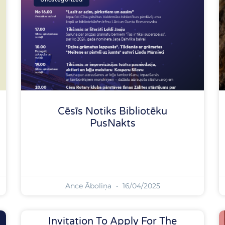
Cēsīs Notiks Bibliotēku
PusNakts
Ance Āboliņa
16/04/2025
Invitation To Apply For The