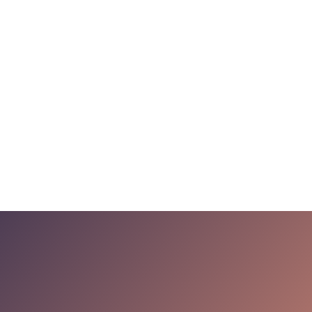
zvaigžņu ceļš
Kāpēc?
Cilvēki
Par Cēsīm