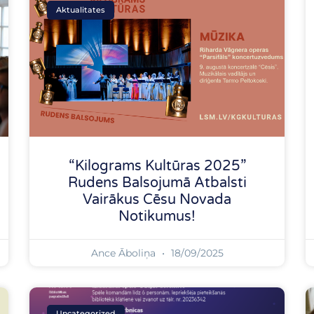
Aktualitates
“Kilograms Kultūras 2025”
Rudens Balsojumā Atbalsti
Vairākus Cēsu Novada
Notikumus!
Ance Āboliņa
18/09/2025
Uncategorized