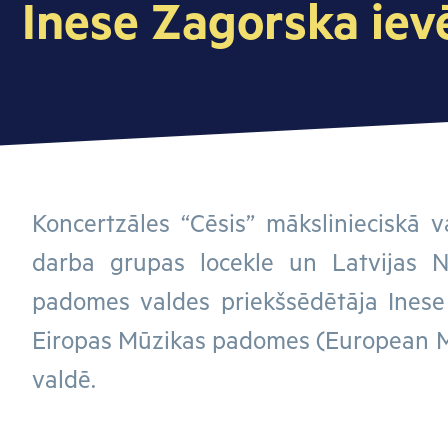
Inese Zagorska iev
Koncertzāles “Cēsis” mākslinieciskā v
darba grupas locekle un Latvijas N
padomes valdes priekšsēdētāja Inese
Eiropas Mūzikas padomes (European M
valdē.