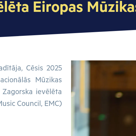
ēlēta Eiropas Mūzik
adītāja, Cēsis 2025
acionālās Mūzikas
 Zagorska ievēlēta
usic Council, EMC)