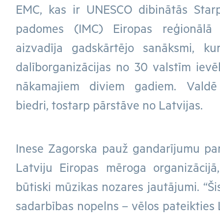
EMC, kas ir UNESCO dibinātās Starp
padomes (IMC) Eiropas reģionālā 
aizvadīja gadskārtējo sanāksmi, k
dalīborganizācijas no 30 valstīm ievē
nākamajiem diviem gadiem. Valdē 
biedri, tostarp pārstāve no Latvijas.
Inese Zagorska pauž gandarījumu par
Latviju Eiropas mēroga organizācijā,
būtiski mūzikas nozares jautājumi. “Šis
sadarbības nopelns – vēlos pateikties 