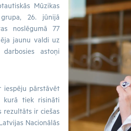
tautiskās Mūzikas
grupa, 26. jūnijā
uras noslēgumā 77
lēja jaunu valdi uz
darbosies astoņi
 iespēju pārstāvēt
 kurā tiek risināti
 rezultāts ir ciešas
Latvijas Nacionālās