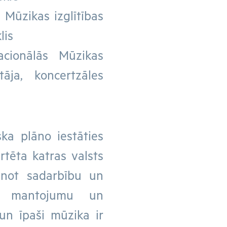
 Mūzikas izglītības
lis
acionālās Mūzikas
āja, koncertzāles
ka plāno iestāties
rtēta katras valsts
cinot sadarbību un
as mantojumu un
un īpaši mūzika ir