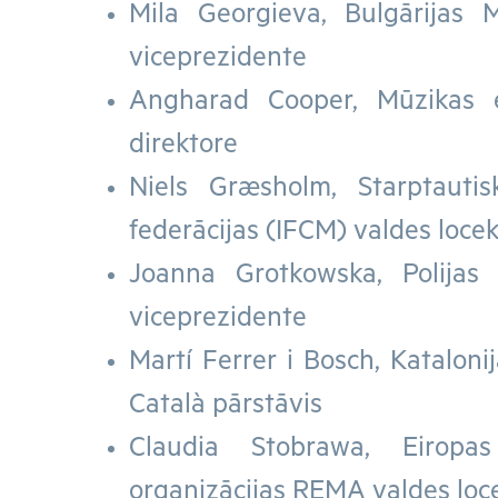
Mila Georgieva, Bulgārijas M
viceprezidente
Angharad Cooper, Mūzikas e
direktore
Niels Græsholm, Starptauti
federācijas (IFCM) valdes locek
Joanna Grotkowska, Polijas
viceprezidente
Martí Ferrer i Bosch, Katalon
Català pārstāvis
Claudia Stobrawa, Eiropa
organizācijas REMA valdes loc