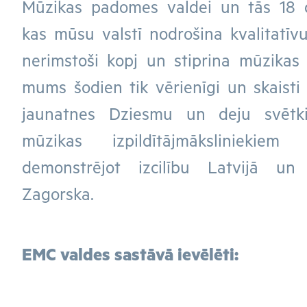
Mūzikas padomes valdei un tās 18 d
kas mūsu valstī nodrošina kvalitatīvu
nerimstoši kopj un stiprina mūzikas t
mums šodien tik vērienīgi un skaisti 
jaunatnes Dziesmu un deju svētki
mūzikas izpildītājmāksliniekiem
demonstrējot izcilību Latvijā un
Zagorska.
EMC valdes sastāvā ievēlēti: