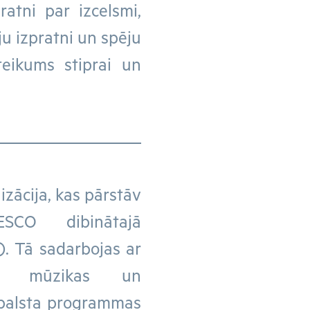
ratni par izcelsmi,
ju izpratni un spēju
teikums stiprai un
zācija, kas pārstāv
SCO dibinātajā
. Tā sadarbojas ar
jām mūzikas un
atbalsta programmas