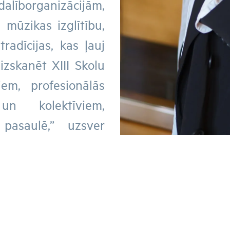
alīborganizācijām,
 mūzikas izglītību,
radīcijas, kas ļauj
izskanēt XIII Skolu
em, profesionālās
 un kolektīviem,
 pasaulē,” uzsver