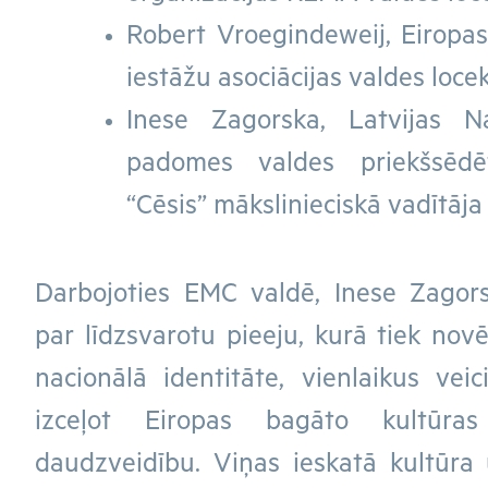
Robert Vroegindeweij, Eiropas
iestāžu asociācijas valdes locek
Inese Zagorska, Latvijas N
padomes valdes priekšsēdēt
“Cēsis” mākslinieciskā vadītāja
Darbojoties EMC valdē, Inese Zagors
par līdzsvarotu pieeju, kurā tiek novē
nacionālā identitāte, vienlaikus vei
izceļot Eiropas bagāto kultūr
daudzveidību. Viņas ieskatā kultūra 