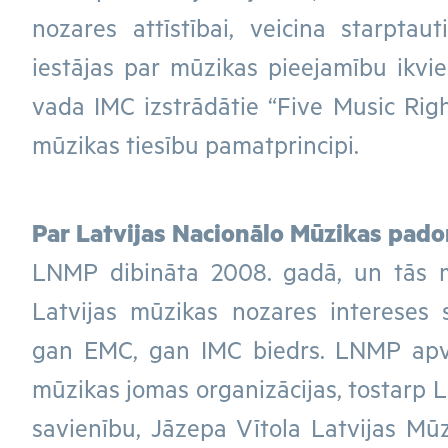
nozares attīstībai, veicina starptau
iestājas par mūzikas pieejamību ikv
vada IMC izstrādātie “Five Music Right
mūzikas tiesību pamatprincipi.
Par Latvijas Nacionālo Mūzikas pad
LNMP dibināta 2008. gadā, un tās m
Latvijas mūzikas nozares intereses s
gan EMC, gan IMC biedrs. LNMP apv
mūzikas jomas organizācijas, tostarp 
savienību, Jāzepa Vītola Latvijas Mū