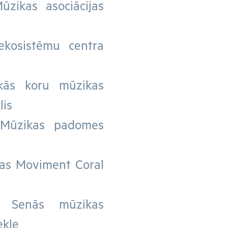
ūzikas asociācijas
kosistēmu centra
skās koru mūzikas
lis
 Mūzikas padomes
ijas Moviment Coral
s Senās mūzikas
ekle