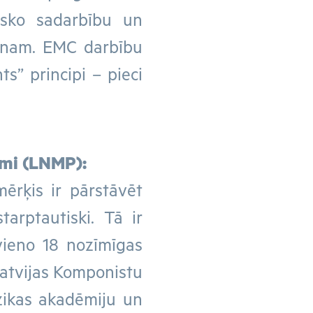
tisko sadarbību un
ienam. EMC darbību
s” principi – pieci
omi (LNMP):
ērķis ir pārstāvēt
tarptautiski. Tā ir
ieno 18 nozīmīgas
Latvijas Komponistu
zikas akadēmiju un