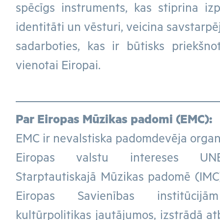
spēcīgs instruments, kas stiprina izp
identitāti un vēsturi, veicina savstarpē
sadarboties, kas ir būtisks priekšno
vienotai Eiropai.
Par Eiropas Mūzikas padomi (EMC):
EMC ir nevalstiska padomdevēja organi
Eiropas valstu intereses UNE
Starptautiskajā Mūzikas padomē (IMC)
Eiropas Savienības institūci
kultūrpolitikas jautājumos, izstrādā 