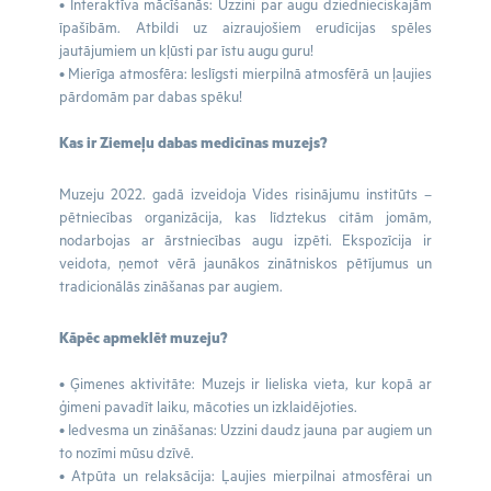
• Interaktīva mācīšanās: Uzzini par augu dziednieciskajām
īpašībām. Atbildi uz aizraujošiem erudīcijas spēles
jautājumiem un kļūsti par īstu augu guru!
• Mierīga atmosfēra: Ieslīgsti mierpilnā atmosfērā un ļaujies
pārdomām par dabas spēku!
Kas ir Ziemeļu dabas medicīnas muzejs?
Muzeju 2022. gadā izveidoja Vides risinājumu institūts –
pētniecības organizācija, kas līdztekus citām jomām,
nodarbojas ar ārstniecības augu izpēti. Ekspozīcija ir
veidota, ņemot vērā jaunākos zinātniskos pētījumus un
tradicionālās zināšanas par augiem.
Kāpēc apmeklēt muzeju?
• Ģimenes aktivitāte: Muzejs ir lieliska vieta, kur kopā ar
ģimeni pavadīt laiku, mācoties un izklaidējoties.
• Iedvesma un zināšanas: Uzzini daudz jauna par augiem un
to nozīmi mūsu dzīvē.
• Atpūta un relaksācija: Ļaujies mierpilnai atmosfērai un