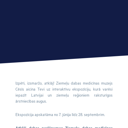
Izpēti, izsmaržo, atklāj! Ziemeļu dabas medicīnas muzejs
Cēsīs aicina Tevi uz interaktīvu ekspozīciju, kurā varēsi
iepazīt Latvijai un ziemeļu reģioniem raksturīgos
ārstniecības augus.
Ekspozīcija apskatāma no 7. jūnija līdz 28. septembrim.