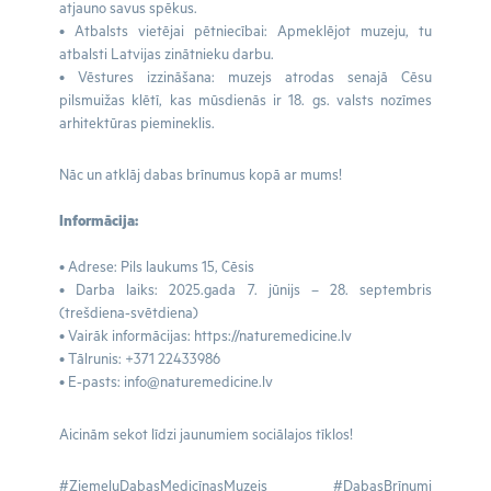
atjauno savus spēkus.
• Atbalsts vietējai pētniecībai: Apmeklējot muzeju, tu
atbalsti Latvijas zinātnieku darbu.
• Vēstures izzināšana: muzejs atrodas senajā Cēsu
pilsmuižas klētī, kas mūsdienās ir 18. gs. valsts nozīmes
arhitektūras piemineklis.
Nāc un atklāj dabas brīnumus kopā ar mums!
Informācija:
• Adrese: Pils laukums 15, Cēsis
• Darba laiks: 2025.gada 7. jūnijs – 28. septembris
(trešdiena-svētdiena)
• Vairāk informācijas: https://naturemedicine.lv
• Tālrunis: +371 22433986
• E-pasts:
info@naturemedicine.lv
Aicinām sekot līdzi jaunumiem sociālajos tīklos!
#ZiemeļuDabasMedicīnasMuzejs #DabasBrīnumi