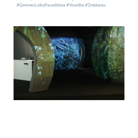
#ĢimenesLaikaPavadīšana #Veselība #Zināšanas