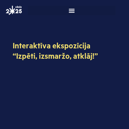
Skip
to
content
Interaktīva ekspozīcija
“Izpēti, izsmaržo, atklāj!”