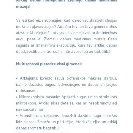
Atklāj dabas noslēpumus Ziemeļu dabas medicīnas
muzejā!
Vai esi kādreiz aizdomājies, kādi dziednieciski spēki slēpjas
meža un pļavas augos? Aicinām tevi un tavu ģimeni doties
aizraujošā ceļojumā Latvijas un ziemeļu valstu ārstniecības
augu pasaulē! Ziemeļu dabas medicīnas muzejs Cēsīs
sagaida ar interaktīvu ekspozīciju, kura tev atklās dabas
daudzveidību un tās nozīmi mūsu veselībā un labbūtībā.
Multisensorā pieredze visai ģimenei:
• Atklājums: Izveido savus botāniskos mākslas darbus,
izzīmē dažādus augus. Iedvesmojies no dabas un ļaujies
radošumam!
• Mikroskopiskā pasaule: Apskati augus un to struktūras
mikroskopā. Atklāj sīkās detaļas, kas ar neapbruņotu aci
nav saskatāmas!
• Aromātiskais ceļojums: Iepazīsti dažādu augu smaržas
līdz niansei. Smaržo un pēti tējas, ēteriskās eļļas un atklāj
dabas aromātu bagātību!