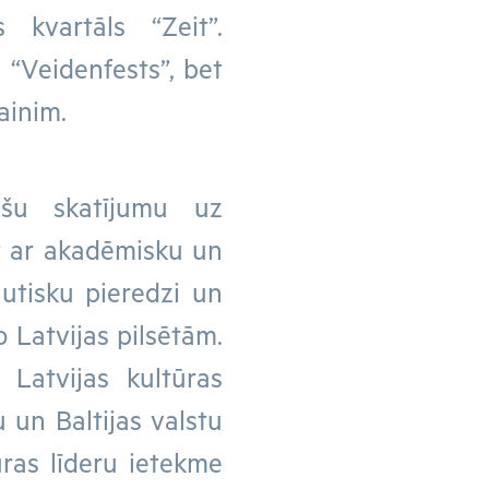
s kvartāls “Zeit”.
“Veidenfests”, bet
ainim.
šu skatījumu uz
ot ar akadēmisku un
autisku pieredzi un
 Latvijas pilsētām.
 Latvijas kultūras
u un Baltijas valstu
ūras līderu ietekme