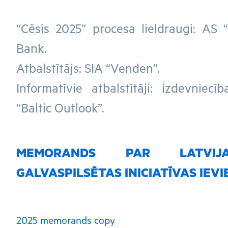
“Cēsis 2025” procesa lieldraugi: AS 
Bank.
Atbalstītājs: SIA “Venden”.
Informatīvie atbalstītāji: izdevniecī
“Baltic Outlook”.
MEMORANDS PAR LATVIJ
GALVASPILSĒTAS INICIATĪVAS IEV
2025 memorands copy