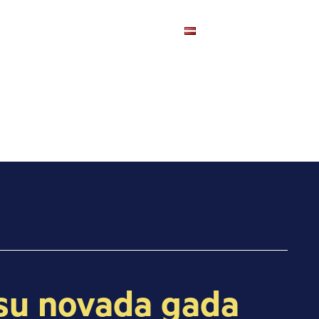
Pasākumi
Kontakti
LV
ēsu novada gada