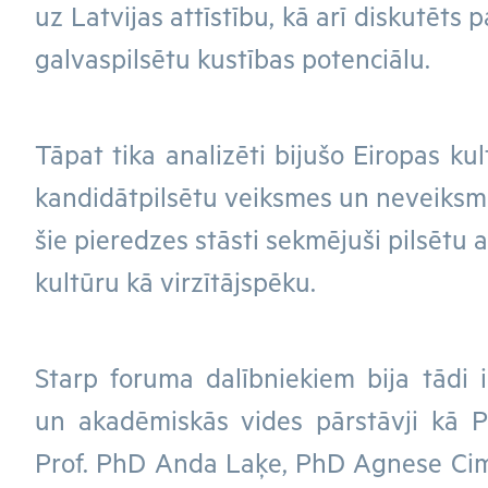
uz Latvijas attīstību, kā arī diskutēts 
galvaspilsētu kustības potenciālu.
Tāpat tika analizēti bijušo Eiropas ku
kandidātpilsētu veiksmes un neveiksmes
šie pieredzes stāsti sekmējuši pilsētu a
kultūru kā virzītājspēku.
Starp foruma dalībniekiem bija tādi 
un akadēmiskās vides pārstāvji kā 
Prof. PhD Anda Laķe, PhD Agnese Cimd