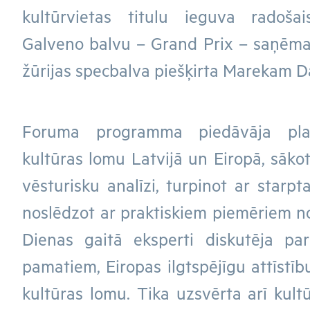
kultūrvietas titulu ieguva radošai
Galveno balvu – Grand Prix – saņēma 
žūrijas specbalva piešķirta Marekam D
Foruma programma piedāvāja pla
kultūras lomu Latvijā un Eiropā, sāk
vēsturisku analīzi, turpinot ar starpt
noslēdzot ar praktiskiem piemēriem no
Dienas gaitā eksperti diskutēja par
pamatiem, Eiropas ilgtspējīgu attīstīb
kultūras lomu. Tika uzsvērta arī kult