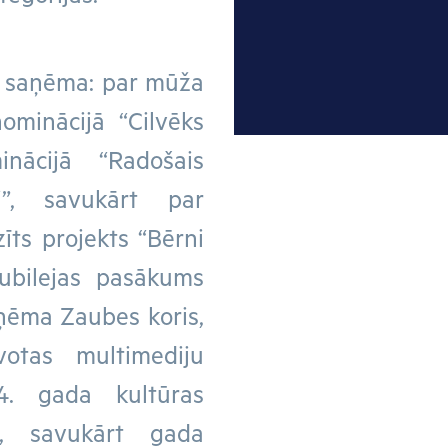
4 saņēma: par mūža
ominācijā “Cilvēks
nācijā “Radošais
i”, savukārt par
īts projekts “Bērni
ubilejas pasākums
aņēma Zaubes koris,
votas multimediju
24. gada kultūras
is, savukārt gada