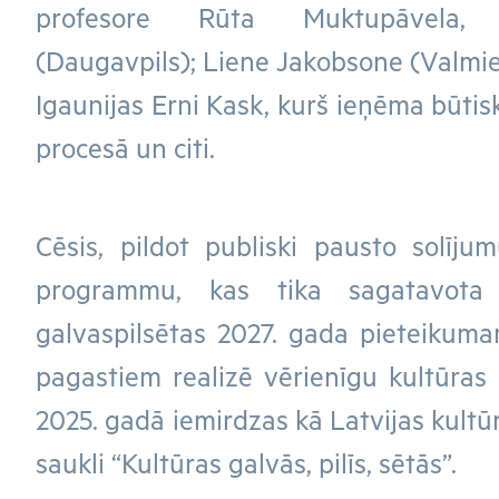
profesore Rūta Muktupāvela,
(Daugavpils); Liene Jakobsone (Valmier
Igaunijas Erni Kask, kurš ieņēma būti
procesā un citi.
Cēsis, pildot publiski pausto solīju
programmu, kas tika sagatavota 
galvaspilsētas 2027. gada pieteikum
pagastiem realizē vērienīgu kultūras
2025. gadā iemirdzas kā Latvijas kultū
saukli “Kultūras galvās, pilīs, sētās”.