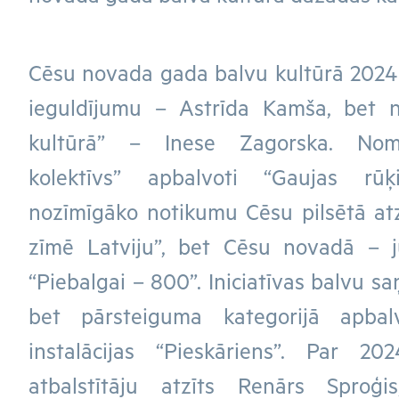
Cēsu novada gada balvu kultūrā 202
ieguldījumu – Astrīda Kamša, bet n
kultūrā” – Inese Zagorska. Nomi
kolektīvs” apbalvoti “Gaujas rūķ
nozīmīgāko notikumu Cēsu pilsētā atz
zīmē Latviju”, bet Cēsu novadā – j
“Piebalgai – 800”. Iniciatīvas balvu s
bet pārsteiguma kategorijā apbal
instalācijas “Pieskāriens”. Par 20
atbalstītāju atzīts Renārs Sproģ