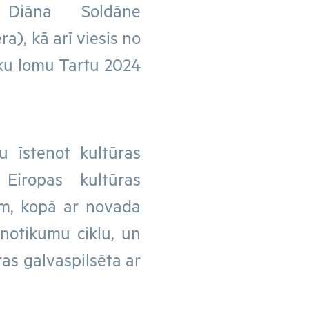
 Diāna Soldāne
a), kā arī viesis no
sku lomu Tartu 2024
mu īstenot kultūras
Eiropas kultūras
am, kopā ar novada
 notikumu ciklu, un
ras galvaspilsēta ar