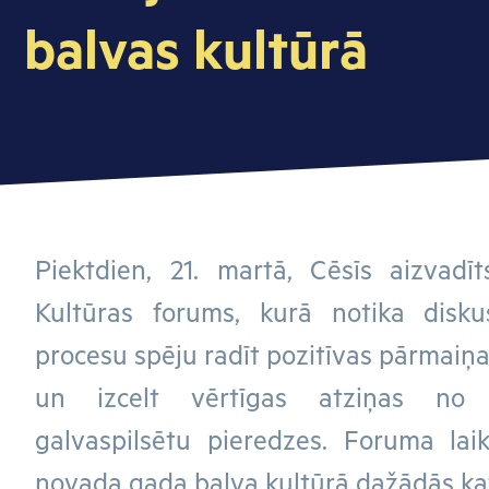
balvas kultūrā
Piektdien, 21. martā, Cēsīs aizvadīt
Kultūras forums, kurā notika disku
procesu spēju radīt pozitīvas pārmaiņa
un izcelt vērtīgas atziņas no 
galvaspilsētu pieredzes. Foruma la
novada gada balva kultūrā dažādās kat