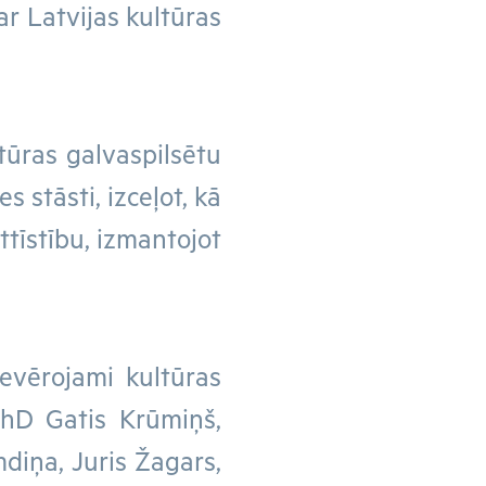
par Latvijas kultūras
ltūras galvaspilsētu
 stāsti, izceļot, kā
ttīstību, izmantojot
ievērojami kultūras
PhD Gatis Krūmiņš,
iņa, Juris Žagars,