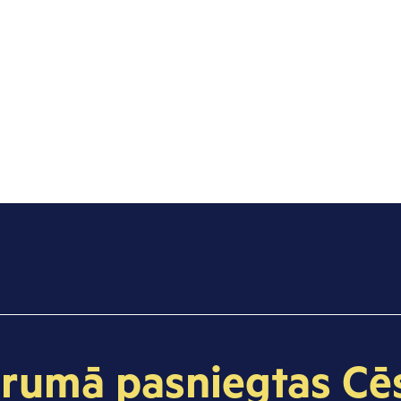
zvaigžņu ceļš
Kāpēc?
Cilvēki
Par Cēsīm
forumā pasniegtas C