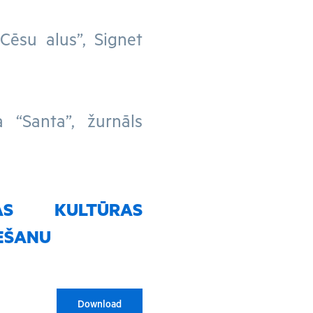
“Cēsu alus”, Signet
ba “Santa”, žurnāls
AS KULTŪRAS
IEŠANU
Download