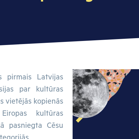
s pirmais Latvijas
sijas par kultūras
s vietējās kopienās
Eiropas kultūras
ikā pasniegta Cēsu
egorijās.