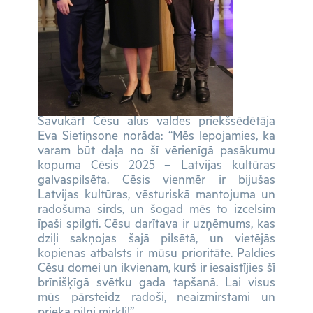
Savukārt Cēsu alus valdes priekšsēdētāja
Eva Sietiņsone norāda: “Mēs lepojamies, ka
varam būt daļa no šī vērienīgā pasākumu
kopuma Cēsis 2025 – Latvijas kultūras
galvaspilsēta. Cēsis vienmēr ir bijušas
Latvijas kultūras, vēsturiskā mantojuma un
radošuma sirds, un šogad mēs to izcelsim
īpaši spilgti. Cēsu darītava ir uzņēmums, kas
dziļi sakņojas šajā pilsētā, un vietējās
kopienas atbalsts ir mūsu prioritāte. Paldies
Cēsu domei un ikvienam, kurš ir iesaistījies šī
brīnišķīgā svētku gada tapšanā. Lai visus
mūs pārsteidz radoši, neaizmirstami un