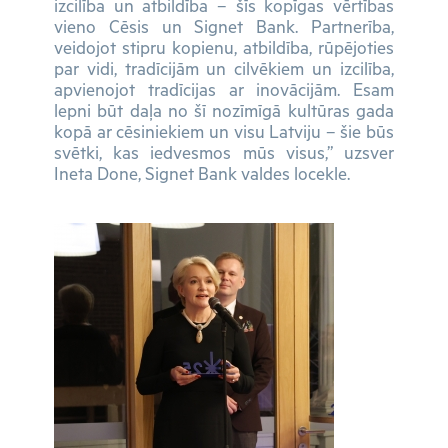
izcilība un atbildība – šīs kopīgas vērtības
vieno Cēsis un Signet Bank. Partnerība,
veidojot stipru kopienu, atbildība, rūpējoties
par vidi, tradīcijām un cilvēkiem un izcilība,
apvienojot tradīcijas ar inovācijām. Esam
lepni būt daļa no šī nozīmīgā kultūras gada
kopā ar cēsiniekiem un visu Latviju – šie būs
svētki, kas iedvesmos mūs visus,” uzsver
Ineta Done, Signet Bank valdes locekle.