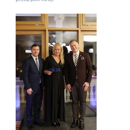
prieka pilni mirkļi!”