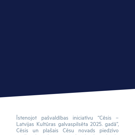
Īstenojot pašvaldības iniciatīvu “Cēsis –
Latvijas Kultūras galvaspilsēta 2025. gadā”,
Cēsis un plašais Cēsu novads piedzīvo