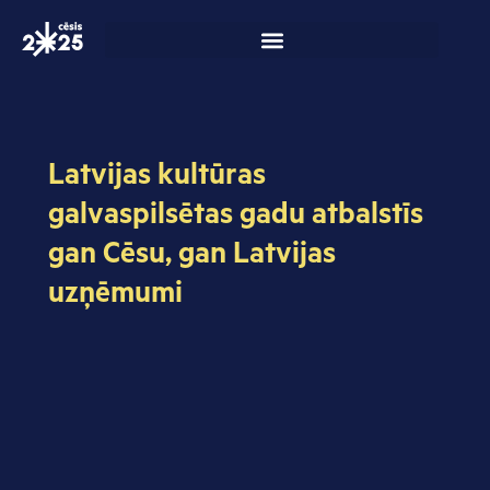
Skip
to
content
Latvijas kultūras
galvaspilsētas gadu atbalstīs
gan Cēsu, gan Latvijas
uzņēmumi