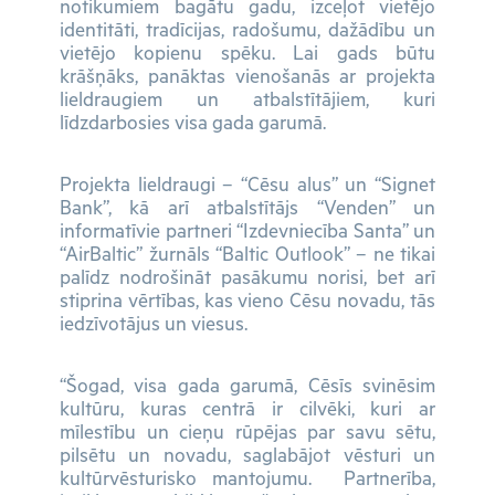
notikumiem bagātu gadu, izceļot vietējo
identitāti, tradīcijas, radošumu, dažādību un
vietējo kopienu spēku. Lai gads būtu
krāšņāks, panāktas vienošanās ar projekta
lieldraugiem un atbalstītājiem, kuri
līdzdarbosies visa gada garumā.
Projekta lieldraugi – “Cēsu alus” un “Signet
Bank”, kā arī atbalstītājs “Venden” un
informatīvie partneri “Izdevniecība Santa” un
“AirBaltic” žurnāls “Baltic Outlook” – ne tikai
palīdz nodrošināt pasākumu norisi, bet arī
stiprina vērtības, kas vieno Cēsu novadu, tās
iedzīvotājus un viesus.
“Šogad, visa gada garumā, Cēsīs svinēsim
kultūru, kuras centrā ir cilvēki, kuri ar
mīlestību un cieņu rūpējas par savu sētu,
pilsētu un novadu, saglabājot vēsturi un
kultūrvēsturisko mantojumu. Partnerība,