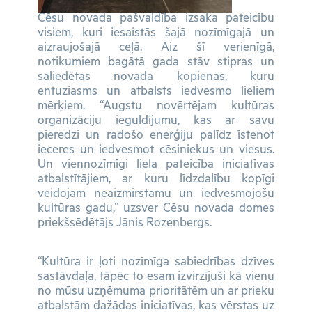
Cēsu novada pašvaldība izsaka pateicību
visiem, kuri iesaistās šajā nozīmīgajā un
aizraujošajā ceļā. Aiz šī verienīgā,
notikumiem bagātā gada stāv stipras un
saliedētas novada kopienas, kuru
entuziasms un atbalsts iedvesmo lieliem
mērķiem. “Augstu novērtējam kultūras
organizāciju ieguldījumu, kas ar savu
pieredzi un radošo enerģiju palīdz īstenot
ieceres un iedvesmot cēsiniekus un viesus.
Un viennozīmīgi liela pateicība iniciatīvas
atbalstītājiem, ar kuru līdzdalību kopīgi
veidojam neaizmirstamu un iedvesmojošu
kultūras gadu,” uzsver Cēsu novada domes
priekšsēdētājs Jānis Rozenbergs.
“Kultūra ir ļoti nozīmīga sabiedrības dzīves
sastāvdaļa, tāpēc to esam izvirzījuši kā vienu
no mūsu uzņēmuma prioritātēm un ar prieku
atbalstām dažādas iniciatīvas, kas vērstas uz