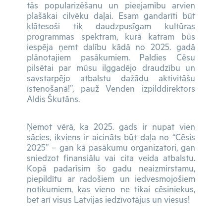
tās popularizēšanu un pieejamību arvien
plašākai cilvēku daļai. Esam gandarīti būt
klātesoši tik daudzpusīgam kultūras
programmas spektram, kurā katram būs
iespēja ņemt dalību kādā no 2025. gadā
plānotajiem pasākumiem. Paldies Cēsu
pilsētai par mūsu ilggadējo draudzību un
savstarpējo atbalstu dažādu aktivitāšu
īstenošanā!”, pauž Venden izpilddirektors
Aldis Škutāns.
Ņemot vērā, ka 2025. gads ir nupat vien
sācies, ikviens ir aicināts būt daļa no “Cēsis
2025” – gan kā pasākumu organizatori, gan
sniedzot finansiālu vai cita veida atbalstu.
Kopā padarīsim šo gadu neaizmirstamu,
piepildītu ar radošiem un iedvesmojošiem
notikumiem, kas vieno ne tikai cēsiniekus,
bet arī visus Latvijas iedzīvotājus un viesus!