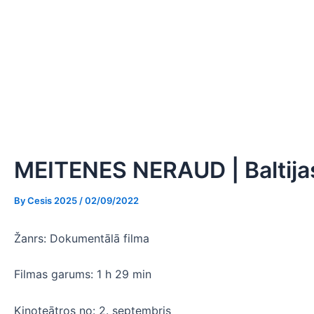
Skip
Post
to
navigation
Jaunumi
Cēsu 
content
MEITENES NERAUD | Baltijas
By
Cesis 2025
/
02/09/2022
Žanrs: Dokumentālā filma
Filmas garums: 1 h 29 min
Kinoteātros no: 2. septembris