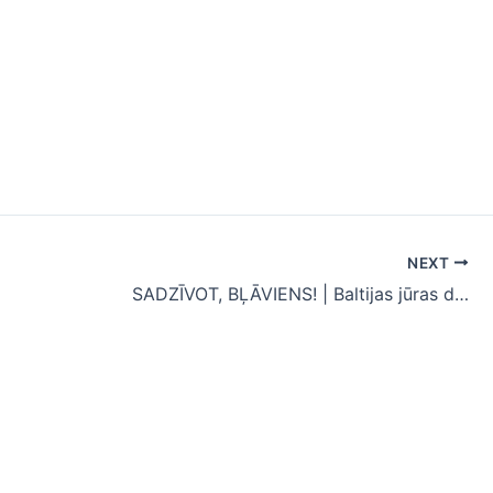
NEXT
SADZĪVOT, BĻĀVIENS! | Baltijas jūras dokumentālo filmu forums