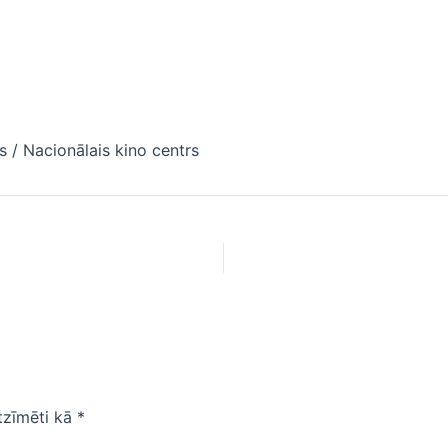
s / Nacionālais kino centrs
atzīmēti kā
*