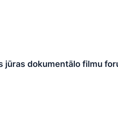
zvaigžņu ceļš
Kāpēc?
Cilvēki
Par Cēsīm
 jūras dokumentālo filmu fo