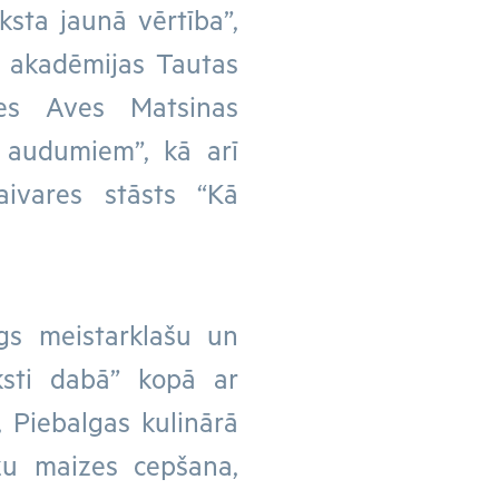
sta jaunā vērtība”,
s akadēmijas Tautas
res Aves Matsinas
m audumiem”, kā arī
ivares stāsts “Kā
gs meistarklašu un
ksti dabā” kopā ar
, Piebalgas kulinārā
zu maizes cepšana,