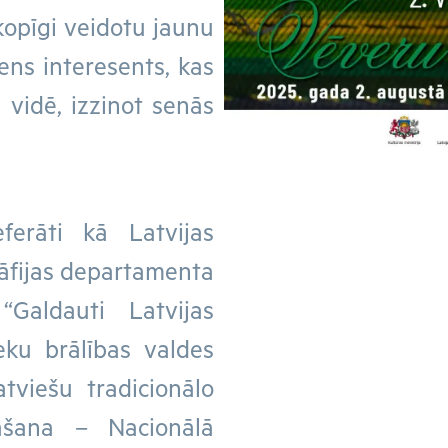
 kopīgi veidotu jaunu
iens interesents, kas
ā vidē, izzinot senās
erāti kā Latvijas
āfijas departamenta
“Galdauti Latvijas
eku brālības valdes
tviešu tradicionālo
āšana – Nacionālā