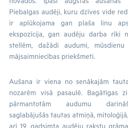
novados. Īpaši augstas aušanas pr
Piebalgas audēji, kuru dzīves vide re
ir aplūkojama gan plaša linu aps
ekspozīcija, gan audēju darba rīki 
stellēm, dažādi audumi, mūsdienu 
mājsaimniecības priekšmeti.
Aušana ir viena no senākajām tauta
nozarēm visā pasaulē. Bagātīgas z
pārmantotām audumu darināša
saglabājušās tautas atmiņā, mitoloģijā
arī 19. gadsimta audēju rakstu grāma