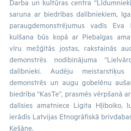
Darba un kultūras centra “Līdumnieki”
saruna ar biedrības dalībniekiem, Iga
paraugdemonstrējumus vadīs Eva Lī
kulšana būs kopā ar Piebalgas amat
vīru mežģītās jostas, rakstainās a
demonstrēs nodibinājuma “Lielvār
dalībnieki. Audēju meistarstiķu
demonstrēs un augu gobelēnu aušan
biedrība “KasTe”, prasmēs vērpšanā ar
dalīsies amatniece Ligita Hļiboiko,
ierādīs Latvijas Etnogrāfiskā brīvdaba
Kešāne.