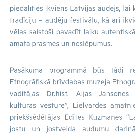
piedalīties ikviens Latvijas audējs, lai
tradīciju – audēju festivālu, kā arī ikv
vēlas saistoši pavadīt laiku autentisk
amata prasmes un noslēpumus.
Pasākuma programmā būs tādi ref
Etnogrāfiskā brīvdabas muzeja Etnogr
vadītājas Dr.hist. Aijas Jansones 
kultūras vēsturē”, Lielvārdes amatni
priekšsēdētājas Edītes Kuzmanes “La
jostu un jostveida audumu darin