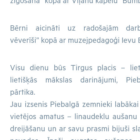
žigošana” kopā ar Viļānu kapelu “Bumb
Bērni aicināti uz radošajām darbn
vēverīši” kopā ar muzejpedagoģi Ievu 
Visu dienu būs Tirgus placis – lie
lietišķās mākslas darinājumi, Pie
pārtika.
Jau izsenis Piebalgā zemnieki labākai
vietējos amatus – linaudeklu aušanu
dreijāšanu un ar savu prasmi bijuši sl