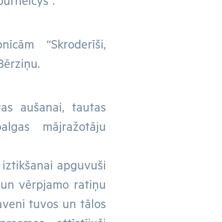
urneicys”.
īcām “Skroderīši,
Bērziņu.
tas aušanai, tautas
balgas mājražotāju
 iztikšanai apguvuši
 un vērpjamo ratiņu
aveni tuvos un tālos