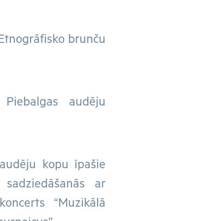
 “Etnogrāfisko brunču
 Piebalgas audēju
 audēju kopu īpašie
n sadziedāšanās ar
 koncerts “Muzikālā