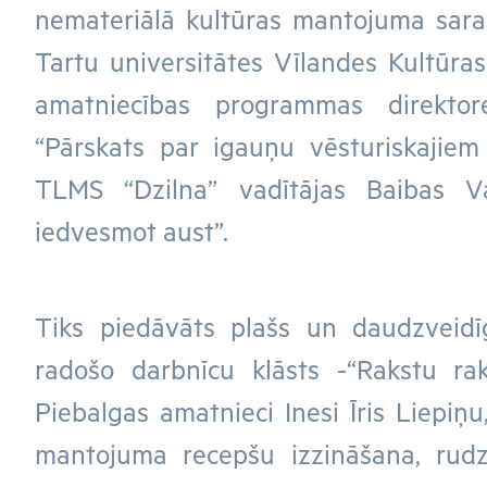
nemateriālā kultūras mantojuma sarak
Tartu universitātes Vīlandes Kultūra
amatniecības programmas direkto
“Pārskats par igauņu vēsturiskajie
TLMS “Dzilna” vadītājas Baibas Va
iedvesmot aust”.
Tiks piedāvāts plašs un daudzveidī
radošo darbnīcu klāsts -“Rakstu ra
Piebalgas amatnieci Inesi Īris Liepiņu
mantojuma recepšu izzināšana, rud