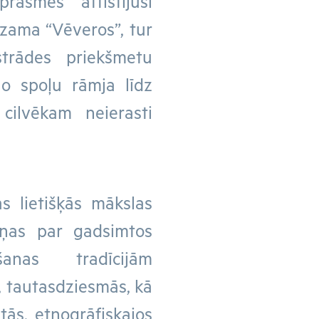
asmes attīstījuši
dzama “Vēveros”, tur
trādes priekšmetu
no spoļu rāmja līdz
cilvēkam neierasti
s lietišķās mākslas
iņas par gadsimtos
nas tradīcijām
, tautasdziesmās, kā
tās, etnogrāfiskajos