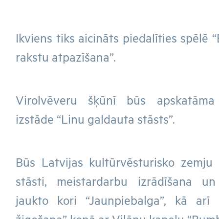
Ikviens tiks aicināts piedalīties spēlē
rakstu atpazīšana”.
Virolvēveru šķūnī būs apskatāma
izstāde “Linu galdauta stāsts”.
Būs Latvijas kultūrvēsturisko zemju
stāsti, meistardarbu izrādīšana u
jaukto kori “Jaunpiebalga”, kā arī