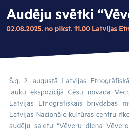
Audēju svētki “Vēv
02.08.2025. no plkst. 11.00 Latvijas 
Š.g. 2. augustā Latvijas Etnogrāfis
lauku ekspozīcijā Cēsu novada Vecp
Latvijas Etnogrāfiskais brīvdabas 
Latvijas Nacionālo kultūras centru rīko
audēju saietu “Vēveru diena Vēveros