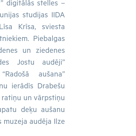
 digitālās stelles –
unijas studijas IIDA
sa Krīsa, sviesta
niekiem. Piebalgas
udenes un ziedenes
des Jostu audēji”
s “Radošā aušana”
u ierādīs Drabešu
 ratiņu un vārpstiņu
 lupatu deķu aušanu
s muzeja audēja Ilze