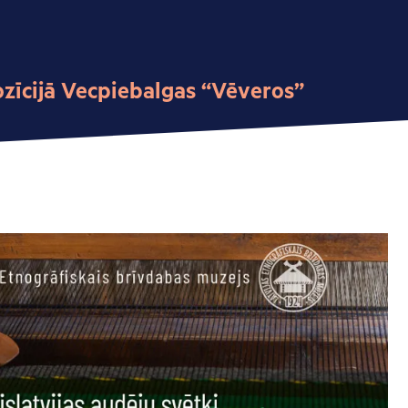
ozīcijā Vecpiebalgas “Vēveros”