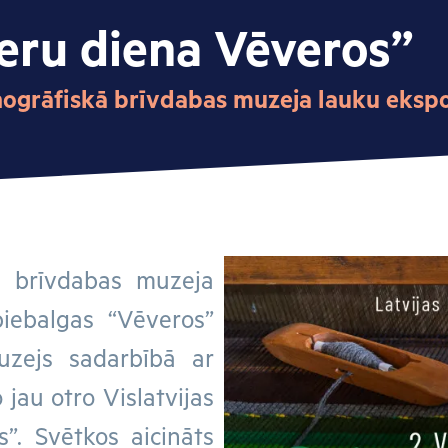
eru diena Vēveros”
Etnogrāfiskā brīvdabas muzeja lauku eksp
kā brīvdabas muzeja
iebalgas “Vēveros”
muzejs sadarbībā ar
 jau otro Vislatvijas
”. Svētkos aicināts