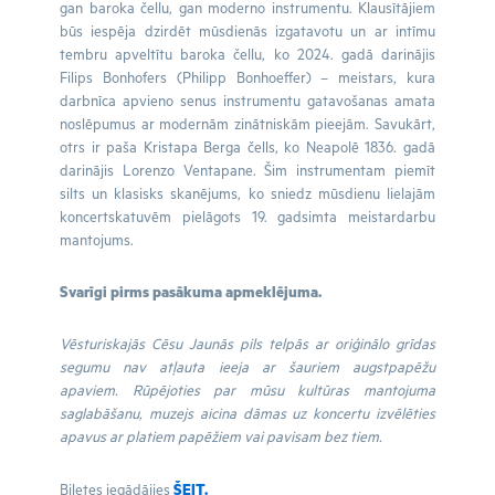
gan baroka čellu, gan moderno instrumentu. Klausītājiem
būs iespēja dzirdēt mūsdienās izgatavotu un ar intīmu
tembru apveltītu baroka čellu, ko 2024. gadā darinājis
Filips Bonhofers (Philipp Bonhoeffer) – meistars, kura
darbnīca apvieno senus instrumentu gatavošanas amata
noslēpumus ar modernām zinātniskām pieejām. Savukārt,
otrs ir paša Kristapa Berga čells, ko Neapolē 1836. gadā
darinājis Lorenzo Ventapane. Šim instrumentam piemīt
silts un klasisks skanējums, ko sniedz mūsdienu lielajām
koncertskatuvēm pielāgots 19. gadsimta meistardarbu
mantojums.
Svarīgi pirms pasākuma apmeklējuma.
Vēsturiskajās Cēsu Jaunās pils telpās ar oriģinālo grīdas
segumu nav atļauta ieeja ar šauriem augstpapēžu
apaviem. Rūpējoties par mūsu kultūras mantojuma
saglabāšanu, muzejs aicina dāmas uz koncertu izvēlēties
apavus ar platiem papēžiem vai pavisam bez tiem.
Biļetes iegādājies
ŠEIT.