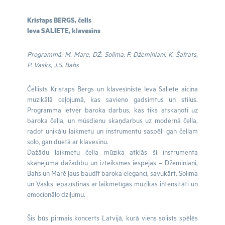
Kristaps BERGS, čells
Ieva SALIETE, klavesīns
Programmā: M. Mare, DŽ. Solima, F. Džeminiani, K. Šafrats,
P. Vasks, J.S. Bahs
Čellists Kristaps Bergs un klavesīniste Ieva Saliete aicina
muzikālā ceļojumā, kas savieno gadsimtus un stilus.
Programma ietver baroka darbus, kas tiks atskaņoti uz
baroka čella, un mūsdienu skaņdarbus uz modernā čella,
radot unikālu laikmetu un instrumentu saspēli gan čellam
solo, gan duetā ar klavesīnu.
Dažādu laikmetu čella mūzika atklās šī instrumenta
skanējuma dažādību un izteiksmes iespējas – Džeminiani,
Bahs un Marē ļaus baudīt baroka eleganci, savukārt, Solima
un Vasks iepazīstinās ar laikmetīgās mūzikas intensitāti un
emocionālo dziļumu.
Šis būs pirmais koncerts Latvijā, kurā viens solists spēlēs