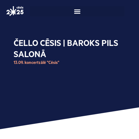
Skip
to
content
ČELLO CĒSIS | BAROKS PILS
SALONĀ
13.09. koncertzālē "Cēsis"