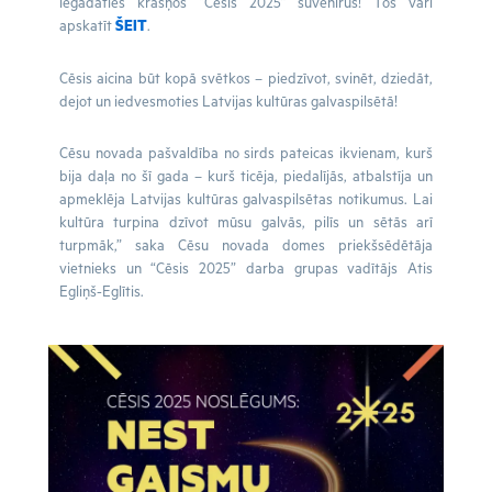
iegādāties krāšņos “Cēsis 2025” suvenīrus! Tos vari
apskatīt
ŠEIT
.
Cēsis aicina būt kopā svētkos – piedzīvot, svinēt, dziedāt,
dejot un iedvesmoties Latvijas kultūras galvaspilsētā!
Cēsu novada pašvaldība no sirds pateicas ikvienam, kurš
bija daļa no šī gada – kurš ticēja, piedalījās, atbalstīja un
apmeklēja Latvijas kultūras galvaspilsētas notikumus. Lai
kultūra turpina dzīvot mūsu galvās, pilīs un sētās arī
turpmāk,” saka Cēsu novada domes priekšsēdētāja
vietnieks un “Cēsis 2025” darba grupas vadītājs Atis
Egliņš-Eglītis.