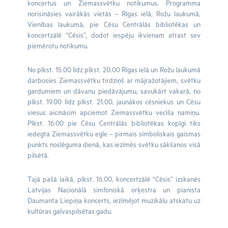
koncertus un Ziemassvētku notikumus. Programma
norisināsies vairākās vietās – Rīgas ielā, Rožu laukumā,
Vienības laukumā, pie Cēsu Centrālās bibliotēkas un
koncertzālē “Cēsis”, dodot iespēju ikvienam atrast sev
piemērotu notikumu.
No plkst. 15.00 līdz plkst. 20.00 Rīgas ielā un Rožu laukumā
darbosies Ziemassvētku tirdziņš ar mājražotājiem, svētku
gardumiem un dāvanu piedāvājumu, savukārt vakarā, no
plkst. 19.00 līdz plkst. 21.00, jaunākos cēsniekus un Cēsu
viesus aicināsim apciemot Ziemassvētku vecīša namiņu.
Plkst. 16.00 pie Cēsu Centrālās bibliotēkas kopīgi tiks
iedegta Ziemassvētku egle – pirmais simboliskais gaismas
punkts noslēguma dienā, kas iezīmēs svētku sākšanos visā
pilsētā.
Tajā pašā laikā, plkst. 16.00, koncertzālē “Cēsis” izskanēs
Latvijas Nacionālā simfoniskā orķestra un pianista
Daumanta Liepiņa koncerts, iezīmējot muzikālu atskatu uz
kultūras galvaspilsētas gadu.