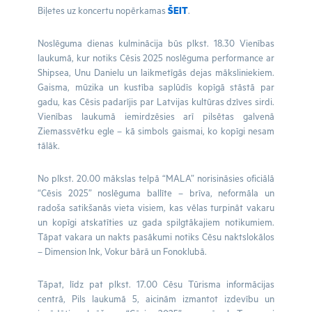
Biļetes uz koncertu nopērkamas
ŠEIT
.
Noslēguma dienas kulminācija būs plkst. 18.30 Vienības
laukumā, kur notiks Cēsis 2025 noslēguma performance ar
Shipsea, Unu Danielu un laikmetīgās dejas māksliniekiem.
Gaisma, mūzika un kustība saplūdīs kopīgā stāstā par
gadu, kas Cēsis padarījis par Latvijas kultūras dzīves sirdi.
Vienības laukumā iemirdzēsies arī pilsētas galvenā
Ziemassvētku egle – kā simbols gaismai, ko kopīgi nesam
tālāk.
No plkst. 20.00 mākslas telpā “MALA” norisināsies oficiālā
“Cēsis 2025” noslēguma ballīte – brīva, neformāla un
radoša satikšanās vieta visiem, kas vēlas turpināt vakaru
un kopīgi atskatīties uz gada spilgtākajiem notikumiem.
Tāpat vakara un nakts pasākumi notiks Cēsu naktslokālos
– Dimension Ink, Vokur bārā un Fonoklubā.
Tāpat, līdz pat plkst. 17.00 Cēsu Tūrisma informācijas
centrā, Pils laukumā 5, aicinām izmantot izdevību un