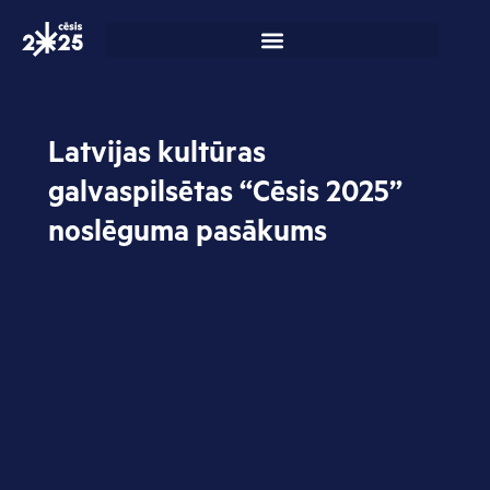
Skip
to
content
Latvijas kultūras
galvaspilsētas “Cēsis 2025”
noslēguma pasākums