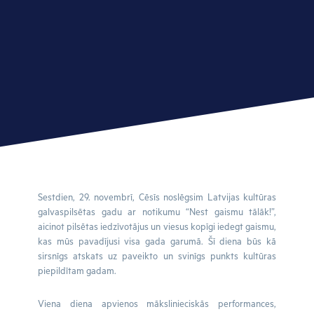
Sestdien, 29. novembrī, Cēsīs noslēgsim Latvijas kultūras
galvaspilsētas gadu ar notikumu “Nest gaismu tālāk!”,
aicinot pilsētas iedzīvotājus un viesus kopīgi iedegt gaismu,
kas mūs pavadījusi visa gada garumā. Šī diena būs kā
sirsnīgs atskats uz paveikto un svinīgs punkts kultūras
piepildītam gadam.
Viena diena apvienos mākslinieciskās performances,