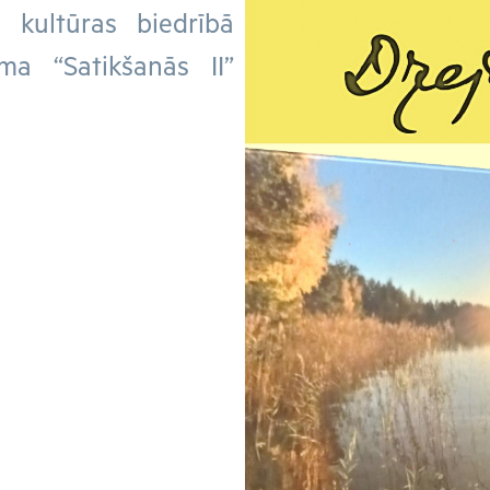
0 kultūras biedrībā
ma “Satikšanās II”