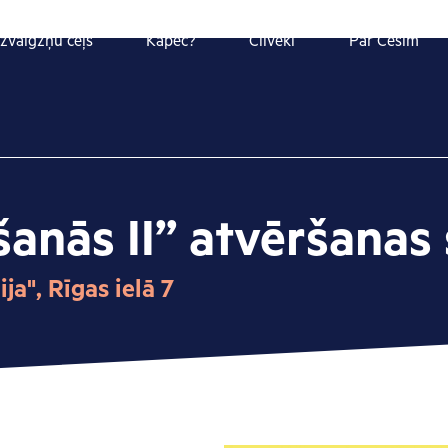
zvaigžņu ceļš
Kāpēc?
Cilvēki
Par Cēsīm
anās II” atvēršanas 
a", Rīgas ielā 7