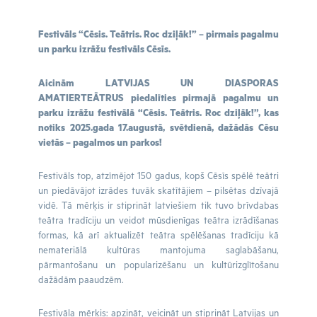
Festivāls “Cēsis. Teātris. Roc dziļāk!” – pirmais pagalmu
un parku izrāžu festivāls Cēsīs.
Aicinām LATVIJAS UN DIASPORAS
AMATIERTEĀTRUS piedalīties pirmajā pagalmu un
parku izrāžu festivālā “Cēsis. Teātris. Roc dziļāk!”, kas
notiks 2025.gada 17.augustā, svētdienā, dažādās Cēsu
vietās – pagalmos un parkos!
Festivāls top, atzīmējot 150 gadus, kopš Cēsīs spēlē teātri
un piedāvājot izrādes tuvāk skatītājiem – pilsētas dzīvajā
vidē. Tā mērķis ir stiprināt latviešiem tik tuvo brīvdabas
teātra tradīciju un veidot mūsdienīgas teātra izrādīšanas
formas, kā arī aktualizēt teātra spēlēšanas tradīciju kā
nemateriālā kultūras mantojuma saglabāšanu,
pārmantošanu un popularizēšanu un kultūrizglītošanu
dažādām paaudzēm.
Festivāla mērķis: apzināt, veicināt un stiprināt Latvijas un