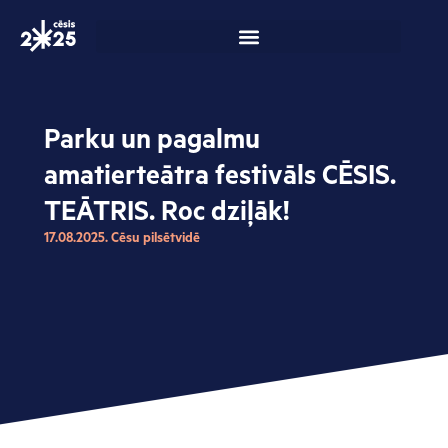
Skip
to
content
Parku un pagalmu
amatierteātra festivāls CĒSIS.
TEĀTRIS. Roc dziļāk!
17.08.2025. Cēsu pilsētvidē