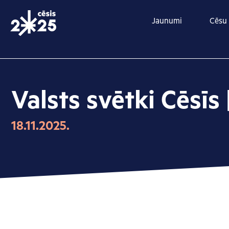
Skip
to
Jaunumi
Cēsu 
content
Valsts svētki Cēsīs
18.11.2025.