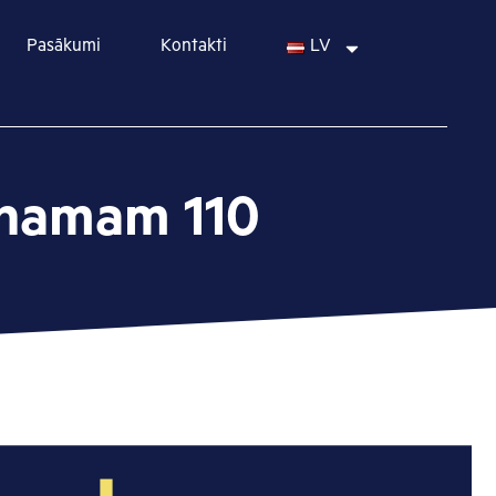
Pasākumi
Kontakti
LV
s namam 110