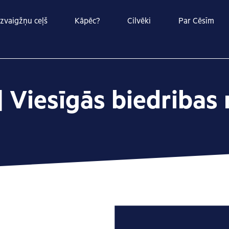
zvaigžņu ceļš
Kāpēc?
Cilvēki
Par Cēsīm
 | Viesīgās biedriba